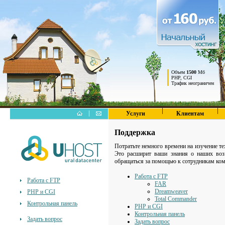
Объем
1500
Мб
PHP, CGI
Трафик неограничен
Услуги
Клиентам
Поддержка
Потратьте немного времени на изучение т
Это расширит ваши знания о наших воз
обращаться за помощью к сотрудникам ком
Работа с FTP
Работа с FTP
FAR
Dreamweaver
PHP и CGI
Total Commander
Контрольная панель
PHP и CGI
Контрольная панель
Задать вопрос
Задать вопрос